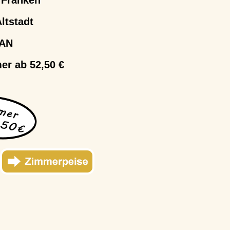
 Franken
ltstadt
LAN
er ab 52,50 €